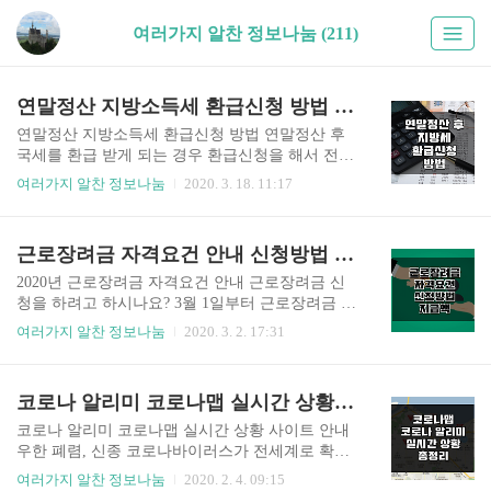
여러가지 알찬 정보나눔 (211)
연말정산 지방소득세 환급신청 방법 위택스 지방세환급 신청기간 안내
연말정산 지방소득세 환급신청 방법 연말정산 후
국세를 환급 받게 되는 경우 환급신청을 해서 전체
금액을 한꺼번에 환급 받는 방법이 있고 차기이월
여러가지 알찬 정보나눔
2020. 3. 18. 11:17
납부할 세액에서 매번 조정하는 방법이 있습니다.
환급을 받아 직원들에게 환급금을 개별적으로 나
눠줄 수 있는데 국세의 경우 국세청에서 처리하지
근로장려금 자격요건 안내 신청방법 기간 지급액 정보 총정리 2020년(최신내용)
만 지방소득세는 별도로 신청을 해야 합니다. 오늘
은 연말정산 지방소득세 환급신청 방법에 대해 안
2020년 근로장려금 자격요건 안내 근로장려금 신
내해 드리겠습니다. 저희 회사는 올해 한 번에 환급
청을 하려고 하시나요? 3월 1일부터 근로장려금 신
신청을 해서 환급을 받아 회사 계좌로 국세환급금
청이 시작되었습니다. 반기 근로장려금 신청기간
여러가지 알찬 정보나눔
2020. 3. 2. 17:31
이 잘 이체가 되어 들어왔습니다. 그런데 문제는 지
과 신청방법 등에 대해 자세하게 안내해 드리려고
방소득세입니다. 지방소득세는 보통 회계사사무소
합니다. 본문 하단에서 확인해 주세요. ▶ 반기 근
나 세무사사무소에서 신청을 해 주지 않고 각자 회
로장려금 신청 안내 2019년 하반기 소득에 대한 근
코로나 알리미 코로나맵 실시간 상황 링크 안내 사용법(+추가) 확진자 이동경로
사가 알아서 각 지방자치단체에 신청을 해야 합니
로장려금 신청이 시작되었습니다. 근로장려금은
다. 신청을 안하면 환급을 안해줍니다. 왜냐하면..
빈곤층 근로자 가구에 근로소득 규모에 따라 현금
코로나 알리미 코로나맵 실시간 상황 사이트 안내
을 차등 지급해주는 제도입니다. 2006년 도입되어
우한 폐렴, 신종 코로나바이러스가 전세계로 확산
2015년부터 지급대상을 자영업자까지 확대했습니
되면서 우리나라의 확진자가 15명으로 늘어났습니
여러가지 알찬 정보나눔
2020. 2. 4. 09:15
다. 2018년까지는 전년도 소득을 기준으로 5월에