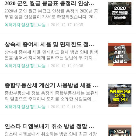
2020 군인 월급 봉급표 총정리 인상률 (최신자료)
교해서 많이 냈을 경우 환급을 해줍니다. 이것이 바
다는 것! 오늘은 매치스패션 할인코드 받는 꿀팁을
로 연말정산 환급금입니다. 그..
안내해 드리려고 합니다. 아래에서 확인해 주세요.
2020년 군인 월급 봉급표 인상률 총정리 2020년 공
매치스패션의 장점 중 하나가 바로 15% 친구추천
무원 임금 인상률이 2.8%로 확정되었습니다. 2017
할인입니다. 일부 브랜드와 세일 제품을 제외하고
년 이후 3년 만에 가장 높은 인상률을 기록했는데
여러가지 알찬 정보나눔
2019. 12. 17. 10:35
첫 구매 고객을 대상으로 기존 고객의 추천으로 할
요. 이와 함께 공무원 월급 봉급표에 대한 관심도
인코드를 줍니다. 15% 할인 코드를 받으려면 컴퓨
많고, 2020년 군인 월급 봉급표에 대한 관심도 많습
터 크롬 브라우저와 인터넷 익스플로러 브라우저
니다. 현재 직업 군인이거나 현역 군복무 중이신 분
상속세 증여세 세율 및 면제한도 절세 방법 총정리(최신판)
가 준비되어 있어야 합니다. 왜냐하면 같은 ip에서
이라면 2020년 월급이 어떻게 될지 궁금하실텐데
같은 pc나 브라우저에서 회원가입과..
요. 아래에서 2020년 공무원 봉급표 뿐 아니라 2020
상속세 증여세 세율 면제한도 절세 방법 안내 평생
년 군인 월급을 확인해 보시기 바랍니다. 지금까지
돈을 벌어서 자녀에게 물려주는 방법이 두 가지가
공무원 임금 인상률은 2015년 3.8%, 2016년 3.0%,
있습니다. 그것은 바로 상속과 증여인데요. 상속과
여러가지 알찬 정보나눔
2019. 12. 12. 09:38
2017년 3.5%로 3% 이상을 기록하다가 2018년 2.
증여는 서로 비슷한 것 같지만 잘 보면 차이가 있습
6%, 2019년 1.8%로 떨어졌습니다. 하지만 최저임
니다. 재산을 갖고 있는 사람이 살아 있을 때 넘겨
금의 인상과 함께 2020년 공무원 임금 인상률이 2.
주면 증여세가 되고, 사망해서 넘겨주면 상속세가
종합부동산세 계산기 사용방법 세율 가산세 납부기한 총정리 (가장 최신판)
8%로 인상되..
됩니다. 상속세와 증여세는 부자들에게만 적용되
는 세금이 아닙니다. 최근에는 부자가 아닌 사람들
종합부동산세 정보 총정리 종합부동산세는 보유세
도 미리 자녀 등에게 재산 형성의 기회를 주는 동시
의 일종으로 주택이나 토지를 소유한 사람들에게
에 절세를 위해 증여하는 경우가 많습니다. 그래서
부과되는 세금입니다. 부동산 정책이 자주 변경되
여러가지 알찬 정보나눔
2019. 12. 9. 11:29
많은 분들이 상속세와 증여세에 관심이 많은데요.
어 많은 분들이 헷갈려하시는데요. 종합부동산세
상속세와 증여세의 개념부터 세율, 면제한도, 그리
계산기와 사용방법, 세율, 가산세, 납부기한에 대해
고 절세방법을 총정리했으니 아래 내용을 참고하
안내해 드리겠습니다. 1. 종합부동산세 과세대상
인스타 디엠보내기 취소 방법 정말 쉽습니다(+사진) Instagram
시기 바랍니다. ■ 상속세란? 상속이란 사람이 사망
종합부동산세는 종부세라고도 합니다. 과세기준일
하는 경우 그가 살아있을 때 재..
(매년 6월 1일) 현재 국내에 소재한 재산세 과세대
인스타 디엠보내기 취소하는 방법 안내 최근 가장