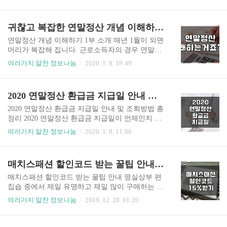
다. 현재 중국의 사망자는 하루 새 64명이 늘어 총
신청해 9월에 지급해 주는 방식이었지만 소득발생
414명이라고 하지만, 사망자 수를 축소했다는 의혹
시점과 장려금 수급시점 간 시차가 커서 소득증대
도 일고 있습니다. 일파만파 퍼지고 있는 우한 폐렴
귀찮고 복잡한 연말정산 개념 이해하기 안내 - 제 1부
와 근로유인 효과가 낮다는 의견과 함께 2019년부
의 공포 속에서 우리나라 대학생들이 코로나맵에
터 저소득 근로소득자에 대해 6개..
이어 코로나 알리미 사이트를 개발해서 화제입니
연말정산 개념 이해하기 1부 소개 매년 1월이 되면
다. 해당 사이트 링크 뿐 아니라 사용 방법에 대해
머리가 복잡해 집니다. 근로소득자의 경우 연말정
알려드리겠습니다. 코로나맵 경희대 학생이 만든
산이라는 것을 하는데요. 1800만명이 넘는 근로자
여러가지 알찬 정보나눔
2020. 1. 8. 18:49
코로나맵은 질병관리본부에서 발표한 확진자 경로
의 연말정산 신고기간이 다가왔습니다. 연말정산
와 유증상자 경로를 실시간을 파악해서 내가 다니
은 정말 귀찮기도 하고 복잡해서 꺼려지는 일 가운
는 동선이 안전한지를 살펴볼 수 있습니다. 코로나
데 하나입니다. 하지만 이것을 하지 않으면 세금 폭
2020 연말정산 환급금 지급일 안내 환급금 조회 방법 총정리 손택스 연말정산 간편계산기
맵을 보면 확진자들의 이동경로를 점으로 표기되
탄을 맞을 수도 있기 때문에 꼭 해야 합니다. 왜 연
어 있으며 확진자들의 이동경로를 한 눈에 확..
말정산을 해야하는지 연말정산이 무엇인지 잘 모
2020 연말정산 환급금 지급일 안내 및 조회방법 총
르는 분들은 아래 내용을 참고하시기 바랍니다. 한
정리 2020 연말정산 환급금 지급일이 언제인지 궁
해를 마무리하고 새 해가 시작되면 모든 것이 새로
금하신가요? 환급금 조회 방법도 알고 싶으시죠? 2
여러가지 알찬 정보나눔
2020. 1. 8. 11:06
워지지 않습니다. 지난 해의 소득에 대한 정산이 필
020년 연말정산이 시작되었습니다. 13월의 월급이
요합니다. 끝날 때까지 끝난 것이 아닙니다. 연말정
될지 아니면세금폭탄을 맞게 될지 어떻게 연말정
산은 말 그대로 한 해를 정산한다는 의미입니다. 지
산을 하는가에 달려있습니다. 그래서 많은 근로소
매치스패션 할인코드 받는 꿀팁 안내 15% 할인코드
난 1년 동안 내가 납부한 세금을 다시 한 번 점검하
득자가 궁금해 하는 것은 연말정산 환급금이 얼마
는 것입니다. 그래서 혹..
나 되고 지급일이 언제인지입니다. 2020 연말정산
매치스패션 할인코드 받는 꿀팁 안내 명실상부 편
을 통해 연말정산 환급금이 어떻게 되는지 알아보
집숍 중에서 제일 유명하고 제일 많이 구매하는 사
고 환급금 지급일을 안내해 드리겠습니다. ▶ 연말
이트가 있다면 바로 매치스패션이 아닐까요? 제일
여러가지 알찬 정보나눔
2019. 12. 28. 01:20
정산이란? 2020 연말정산의 경우 2019년의 1년간
합리적인 가격에 고객대응 서비스도 좋아서 많은
총급여액에 대한 근로소득세액을 세법에 따라 계
분들이 이용하는 직구 사이트입니다. 단점이 있다
산한 후에 기존에 징수했던 원천징수한 세액과 비
면 가격이 저렴한 만큼 인기템의 재고가 금방 빠진