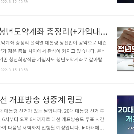
59세 남성을 주요 시청층으로 해 축구·골프·테니스·종합
022. 6. 12. 00:39
등을 방송할 계획이라고 합니다. 타 OTT 및 케이블 방
츠 중계에 나선 가운데 CJ ENM도 전문 스포츠 채널을
성 시청자 층을 확보하기 위한 전략으로 풀이되는데요.
윤석열 청년도약계좌 총정리(+가입대상, 신청기간)
SPORTS 온에어 이용방법에 대해서 알아보도록 하겠습니
PORTS 온에어 이용방법 tvN SPORTS 채널에서 하는 스
약계좌 총정리 윤석열 대통령 당선인이 공약으로 내건
시청하기 위해서는 온에어를 통해 실시간으로 시청이 가
'가 젊은 층들 사이에서 관심이 커지고 있습니다. 윤석
t..
 기존 청년희망적금 가입자도 청년도약계좌로 갈아탈 수
검토 중인 것으로 알려졌는데요. 자세한 가입조건과 신
022. 3. 15. 13:58
대해 안내드립니다. 청년도약계좌에 대해 청년도약계좌
 소득이 있는 청년들이 매달 70만원 한도 내에서 일정액
정부가 월 최대 40만씩 보태 10년 만기로 1억원을 만들
대선 개표방송 생중계 링크
니다. 소득이 적을 수록 정부 지원금이 더 많이 적용되
 가입자는 주식형·채권형·예금형 중에서 선택할 수 있습
대 대통령 선거가 있는 날입니다. 20대 대통령 선거 투
약계좌 가입대상 근로소득 혹은 사업소득이 있는 만 19
 6시부터 오후 6시까지로 대선 개표방송도 투표 시간
세의 청년으로 연간 총 급여 상한은 없..
하여 다음날 새벽까지 진행될 예정입니다. ▶아래에서