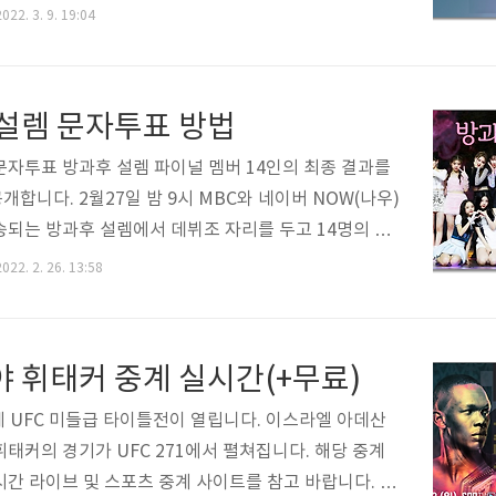
통령선거 개표 진행상황에 대해 안내해드리겠습니다.(실
022. 3. 9. 19:04
은 아래를 참고하세요) >>개표 진행상황 실시간 확인
개표방송 바로가기
설렘 문자투표 방법
문자투표 방과후 설렘 파이널 멤버 14인의 최종 결과를
합니다. 2월27일 밤 9시 MBC와 네이버 NOW(나우)
송되는 방과후 설렘에서 데뷔조 자리를 두고 14명의 결
펼쳐지는데요. 무엇보다 생방송으로 투표가 진행됩니다.
022. 2. 26. 13:58
에 대한 자세한 내용은 아래를 참고 바랍니다. 방과후
자투표 생방송이 진행되는 2월 27일 저녁 9시 방송에서
문자투표 방법은 방송을 통해 공개됩니다. 사회자가 문
 휘태커 중계 실시간(+무료)
을 설명한 후 휴대폰으로 원하는 참가자 번호 또는 이름
니다. 방과후 설렘 생방송 시청 안내 본방송은 MBC 온
중계 UFC 미들급 타이틀전이 열립니다. 이스라엘 아데산
 무료로 볼 수 있습니다. 아래를 참고하세요. http://
휘태커의 경기가 UFC 271에서 펼쳐집니다. 해당 중계
ONAIR_L..
시간 라이브 및 스포츠 중계 사이트를 참고 바랍니다. U