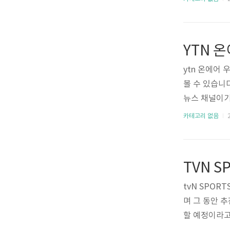
참고 바랍니다
집은 6월 2
파트2가 방영예
YTN 
bit.ly/NE
무료보기 넷플
ytn 온에어
상 플랫폼입니
볼 수 있습니
미드, 일드..
뉴스 채널이기
널이 없다고 
카테고리 없음
2
스를 보길 원
청하시면 됩니다. 
스 방송채널 m
려드리려고 하
에 접속해 주
tvN SPOR
오른쪽 부분에 
며 그 동안 
시간 ..
할 예정이라고 