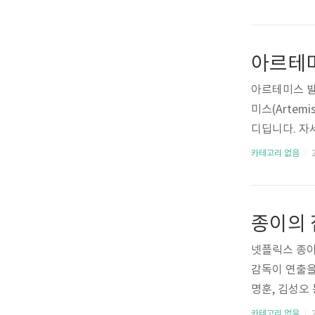
S에서 올 추
식어답게 클
이션 스페셜 
아르테미
시청 방법 SB
다. 모바일로
아르테미스 발
다. https:
미스(Artem
방송 시청 안내
디딥니다. 자
아르테미스 
카테고리 없음
2
달 탐사 프로
아르테미스 발
탐사를 향한 인
을 다시 찾는
청 안내드리니 
넷플릭스 종이
학관 천문우주
감독이 연출을 
거장에 다녀온 
명훈, 김성오
를 통해 시청
카테고리 없음
2