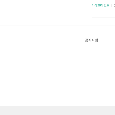
FC 271 중계
카테고리 없음
2
휘태커 중계 
중계로 시청 가
spotvnow
방법) SPOT
리그 뿐 아니라
공지사항
구, 야구, 농