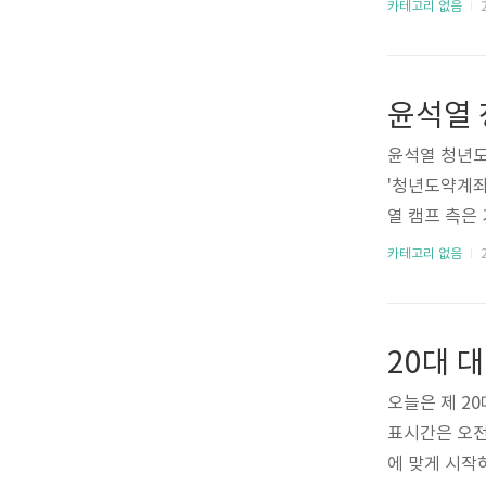
늘어난 25~
카테고리 없음
2
격투기·수영 
송사들이 스포
통해 젊은 남
그럼 tvN 
다. tvN S
윤석열 청년도
포츠 경기를 
'청년도약계좌
능합니다. 우선 
열 캠프 측은
있는 방안을 
카테고리 없음
2
청기간 등에 
는 근로 사업
을 저축하면 
20대 
어주는 계좌입
는 구조이며,
오늘은 제 20
니다. 청년도
표시간은 오전
세 ~ 만 34
에 맞게 시작