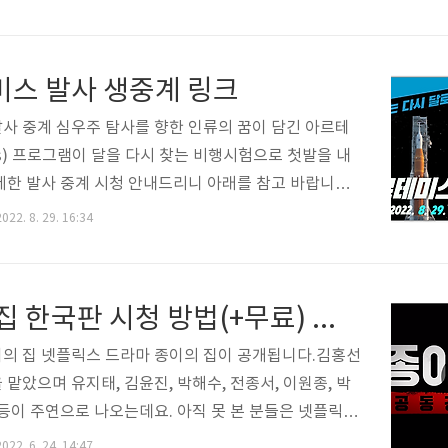
석 김호중의 첫 단독 쇼를 방영합니다. 트바로티라는 수
래식에서 트로트까지 다양한 장르와 이색적인 컬래버레
무대를 만나볼 수 있습니다. 김호중의 한가위 판타지아
스 발사 생중계 링크
S 채널에서 9월 9일 금요일 저녁 8시 10분에 방영됩니
도 시청 가능한데요. 자세한 무료 시청 방법 안내드립니
사 중계 심우주 탐사를 향한 인류의 꿈이 담긴 아르테
//bit.ly/Kimhojoongshow_sbs 김호중 한가위 판타지아
is) 프로그램이 달을 다시 찾는 비행시험으로 첫발을 내
(+재방송 다..
세한 발사 중계 시청 안내드리니 아래를 참고 바랍니다.
발사 실시간 생중계 바로가기 국립과천과학관에서 국제
022. 8. 29. 16:34
젝트 아르테미스 1호 로켓 발사 실황을 생중계합니다.
사 중계 무료 시청 안내 아르테미스 발사 중계 심우주
류의 꿈이 담긴 아르테미스(Artemis) 프로그램이 달
종이의 집 한국판 시청 방법(+무료) 원작 결말 몇부작
 비행시험으로 첫발을 내디딥니다. 자세한 발사 중계 시
아래를 참고 바 rieqd.xyz 이번 생중계는 국립과천과
의 집 넷플릭스 드라마 종이의 집이 공개됩니다.김홍선
팀 강성주 연구사와 한국 최초 우주인으로 국제우주정
맡았으며 유지태, 김윤진, 박해수, 전종서, 이원종, 박
이소연 박사, 곽재식 작가 등 ..
 등이 주연으로 나오는데요. 아직 못 본 분들은 넷플릭스
 바라며, 그 외에도 다른 방법으로 무료 시청 가능하니
022. 6. 24. 14:47