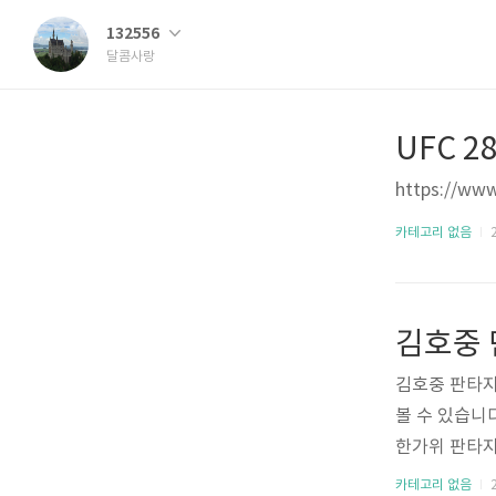
132556
달콤사랑
UFC 2
https://ww
카테고리 없음
2
김호중 판타지
볼 수 있습니
한가위 판타지
송 다시보기도
카테고리 없음
2