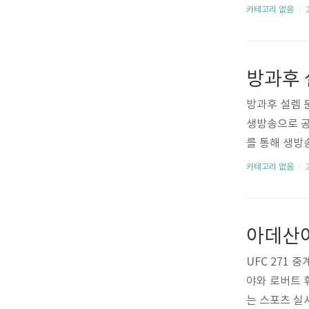
제 20대 대
카테고리 없음
2
시간 개표방송
하기실시간 
방과후 
방과후 설렘 
생방송으로 공개
를 통해 생방
승전 무대가 
카테고리 없음
2
문자투표 방법
설렘 최종 문
공개됩니다. 
아데산야
자 투표 방법
을 보내면 됩
UFC 271 
에어 사이트에서
야와 로버트 
bit.ly/MBC_
는 스포츠 실