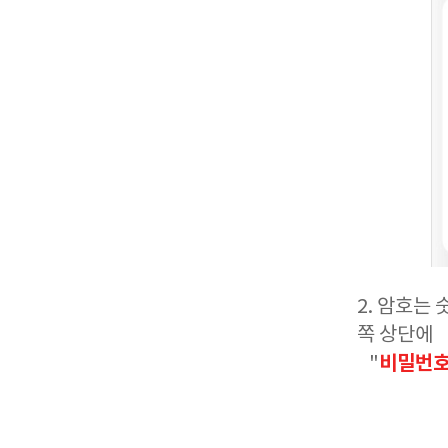
2. 암호는
쪽 상단에
비밀번호
"