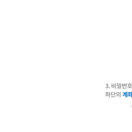
3. 비밀번
계좌
하단의