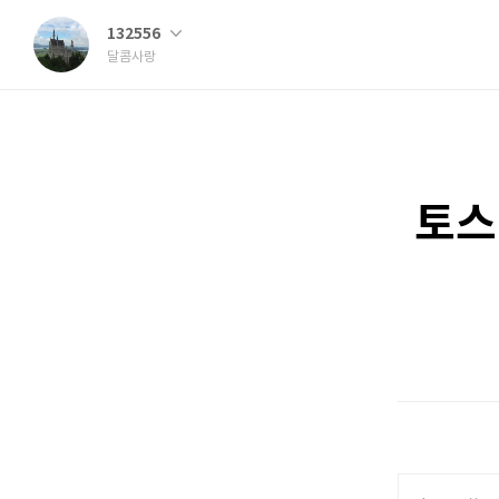
132556
달콤사랑
토스