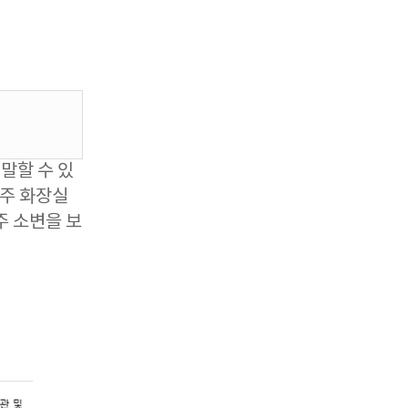
말할 수 있
자주 화장실
주 소변을 보