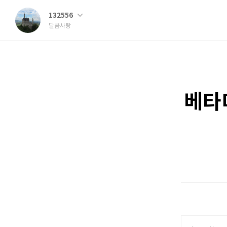
132556
달콤사랑
베타