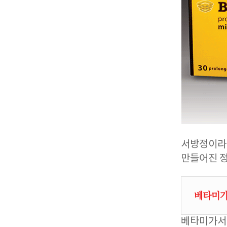
서방정이라는
만들어진 
베타미가
베타미가서