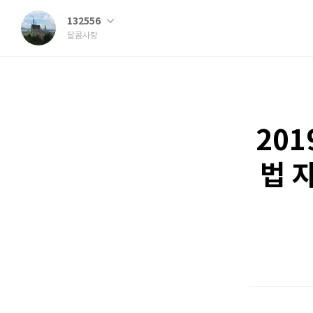
132556
달콤사랑
20
법 