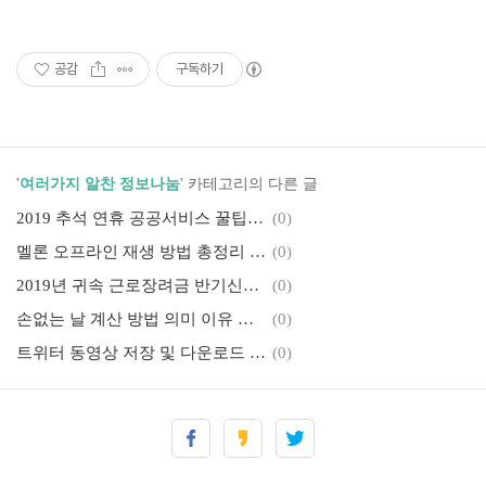
공감
구독하기
'
여러가지 알찬 정보나눔
' 카테고리의 다른 글
2019 추석 연휴 공공서비스 꿀팁 무료 이용 서비스 안내 휴일지킴이 약국 전통시장 주차허용(+한글파일)
(0)
멜론 오프라인 재생 방법 총정리 데이터 걱정없이 이용 가능
(0)
2019년 귀속 근로장려금 반기신청 방법 자격 신청일 지급액 지급일 총정리 국세청 홈택스
(0)
손없는 날 계산 방법 의미 이유 총정리 2019년 손없는 날 확인하세요 손없는날 달력 사이트 안내
(0)
트위터 동영상 저장 및 다운로드 방법 정말 쉽습니다
(0)