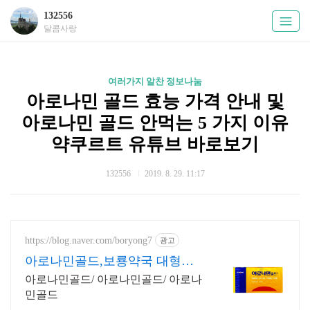
132556
달콤사랑
여러가지 알찬 정보나눔
아로나민 골드 효능 가격 안내 및
아로나민 골드 안먹는 5 가지 이유
약쿠르트 유튜브 바로보기
132556
2019. 8. 29. 11:17
https://blog.naver.com/boryong7
광고
아로나민골드,보룡약국 대형약
국/태릉입구,육사 근처
아로나민골드/ 아로나민골드/ 아로나
민골드