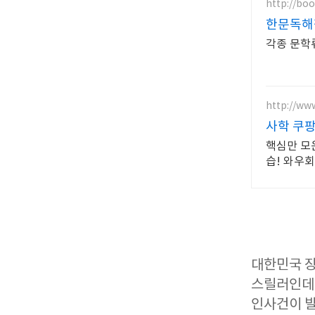
http://bo
각종 문학
http://ww
사학 쿠팡
핵심만 모
습! 와우
대한민국 장
스릴러인데요
인사건이 발