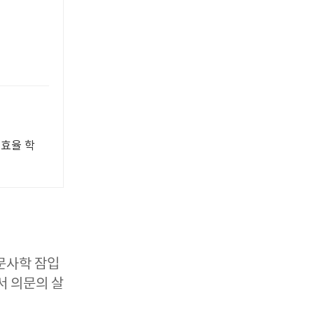
 효율 학
문사학 잠입
서 의문의 살