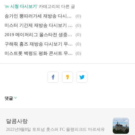
'
tv 시청 다시보기
' 카테고리의 다른 글
송가인 뽕따러가세 재방송 다시보기 전편 무료 시청방법 최고시청률
(0)
미스터 기간제 재방송 다시보기 명문사학 잠입 스릴러 OCN
(0)
2019 메이저리그 올스타전 생중계 바로보기 하이라이트 류현진 선발등판
(0)
구해줘 홈즈 재방송 다시보기 무료 시청 방법 안내 덕팀 vs 복팀 맞대결
(0)
미스트롯 백령도 평화 콘서트 무료 실시간 라이브 바로보기 다시보기 안내
(0)
댓글
달콤사랑
2022년9월8일 토트넘 홋스퍼 FC 올랭피크드 마르세유