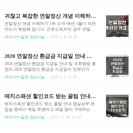
다. 현재 중국의 사망자는 하루 새 64명이 늘어 총
신청해 9월에 지급해 주는 방식이었지만 소득발생
414명이라고 하지만, 사망자 수를 축소했다는 의혹
시점과 장려금 수급시점 간 시차가 커서 소득증대
도 일고 있습니다. 일파만파 퍼지고 있는 우한 폐렴
귀찮고 복잡한 연말정산 개념 이해하기 안내 - 제 1부
와 근로유인 효과가 낮다는 의견과 함께 2019년부
의 공포 속에서 우리나라 대학생들이 코로나맵에
터 저소득 근로소득자에 대해 6개..
이어 코로나 알리미 사이트를 개발해서 화제입니
연말정산 개념 이해하기 1부 소개 매년 1월이 되면
다. 해당 사이트 링크 뿐 아니라 사용 방법에 대해
머리가 복잡해 집니다. 근로소득자의 경우 연말정
알려드리겠습니다. 코로나맵 경희대 학생이 만든
산이라는 것을 하는데요. 1800만명이 넘는 근로자
여러가지 알찬 정보나눔
2020. 1. 8. 18:49
코로나맵은 질병관리본부에서 발표한 확진자 경로
의 연말정산 신고기간이 다가왔습니다. 연말정산
와 유증상자 경로를 실시간을 파악해서 내가 다니
은 정말 귀찮기도 하고 복잡해서 꺼려지는 일 가운
는 동선이 안전한지를 살펴볼 수 있습니다. 코로나
데 하나입니다. 하지만 이것을 하지 않으면 세금 폭
2020 연말정산 환급금 지급일 안내 환급금 조회 방법 총정리 손택스 연말정산 간편계산기
맵을 보면 확진자들의 이동경로를 점으로 표기되
탄을 맞을 수도 있기 때문에 꼭 해야 합니다. 왜 연
어 있으며 확진자들의 이동경로를 한 눈에 확..
말정산을 해야하는지 연말정산이 무엇인지 잘 모
2020 연말정산 환급금 지급일 안내 및 조회방법 총
르는 분들은 아래 내용을 참고하시기 바랍니다. 한
정리 2020 연말정산 환급금 지급일이 언제인지 궁
해를 마무리하고 새 해가 시작되면 모든 것이 새로
금하신가요? 환급금 조회 방법도 알고 싶으시죠? 2
여러가지 알찬 정보나눔
2020. 1. 8. 11:06
워지지 않습니다. 지난 해의 소득에 대한 정산이 필
020년 연말정산이 시작되었습니다. 13월의 월급이
요합니다. 끝날 때까지 끝난 것이 아닙니다. 연말정
될지 아니면세금폭탄을 맞게 될지 어떻게 연말정
산은 말 그대로 한 해를 정산한다는 의미입니다. 지
산을 하는가에 달려있습니다. 그래서 많은 근로소
매치스패션 할인코드 받는 꿀팁 안내 15% 할인코드
난 1년 동안 내가 납부한 세금을 다시 한 번 점검하
득자가 궁금해 하는 것은 연말정산 환급금이 얼마
는 것입니다. 그래서 혹..
나 되고 지급일이 언제인지입니다. 2020 연말정산
매치스패션 할인코드 받는 꿀팁 안내 명실상부 편
을 통해 연말정산 환급금이 어떻게 되는지 알아보
집숍 중에서 제일 유명하고 제일 많이 구매하는 사
고 환급금 지급일을 안내해 드리겠습니다. ▶ 연말
이트가 있다면 바로 매치스패션이 아닐까요? 제일
여러가지 알찬 정보나눔
2019. 12. 28. 01:20
정산이란? 2020 연말정산의 경우 2019년의 1년간
합리적인 가격에 고객대응 서비스도 좋아서 많은
총급여액에 대한 근로소득세액을 세법에 따라 계
분들이 이용하는 직구 사이트입니다. 단점이 있다
산한 후에 기존에 징수했던 원천징수한 세액과 비
면 가격이 저렴한 만큼 인기템의 재고가 금방 빠진