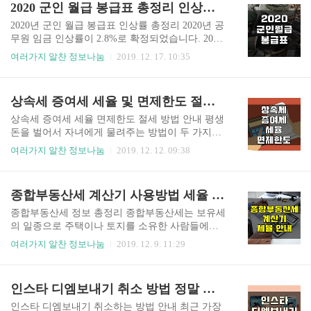
2020 군인 월급 봉급표 총정리 인상률 (최신자료)
교해서 많이 냈을 경우 환급을 해줍니다. 이것이 바
다는 것! 오늘은 매치스패션 할인코드 받는 꿀팁을
로 연말정산 환급금입니다. 그..
안내해 드리려고 합니다. 아래에서 확인해 주세요.
2020년 군인 월급 봉급표 인상률 총정리 2020년 공
매치스패션의 장점 중 하나가 바로 15% 친구추천
무원 임금 인상률이 2.8%로 확정되었습니다. 2017
할인입니다. 일부 브랜드와 세일 제품을 제외하고
년 이후 3년 만에 가장 높은 인상률을 기록했는데
여러가지 알찬 정보나눔
2019. 12. 17. 10:35
첫 구매 고객을 대상으로 기존 고객의 추천으로 할
요. 이와 함께 공무원 월급 봉급표에 대한 관심도
인코드를 줍니다. 15% 할인 코드를 받으려면 컴퓨
많고, 2020년 군인 월급 봉급표에 대한 관심도 많습
터 크롬 브라우저와 인터넷 익스플로러 브라우저
니다. 현재 직업 군인이거나 현역 군복무 중이신 분
상속세 증여세 세율 및 면제한도 절세 방법 총정리(최신판)
가 준비되어 있어야 합니다. 왜냐하면 같은 ip에서
이라면 2020년 월급이 어떻게 될지 궁금하실텐데
같은 pc나 브라우저에서 회원가입과..
요. 아래에서 2020년 공무원 봉급표 뿐 아니라 2020
상속세 증여세 세율 면제한도 절세 방법 안내 평생
년 군인 월급을 확인해 보시기 바랍니다. 지금까지
돈을 벌어서 자녀에게 물려주는 방법이 두 가지가
공무원 임금 인상률은 2015년 3.8%, 2016년 3.0%,
있습니다. 그것은 바로 상속과 증여인데요. 상속과
여러가지 알찬 정보나눔
2019. 12. 12. 09:38
2017년 3.5%로 3% 이상을 기록하다가 2018년 2.
증여는 서로 비슷한 것 같지만 잘 보면 차이가 있습
6%, 2019년 1.8%로 떨어졌습니다. 하지만 최저임
니다. 재산을 갖고 있는 사람이 살아 있을 때 넘겨
금의 인상과 함께 2020년 공무원 임금 인상률이 2.
주면 증여세가 되고, 사망해서 넘겨주면 상속세가
종합부동산세 계산기 사용방법 세율 가산세 납부기한 총정리 (가장 최신판)
8%로 인상되..
됩니다. 상속세와 증여세는 부자들에게만 적용되
는 세금이 아닙니다. 최근에는 부자가 아닌 사람들
종합부동산세 정보 총정리 종합부동산세는 보유세
도 미리 자녀 등에게 재산 형성의 기회를 주는 동시
의 일종으로 주택이나 토지를 소유한 사람들에게
에 절세를 위해 증여하는 경우가 많습니다. 그래서
부과되는 세금입니다. 부동산 정책이 자주 변경되
여러가지 알찬 정보나눔
2019. 12. 9. 11:29
많은 분들이 상속세와 증여세에 관심이 많은데요.
어 많은 분들이 헷갈려하시는데요. 종합부동산세
상속세와 증여세의 개념부터 세율, 면제한도, 그리
계산기와 사용방법, 세율, 가산세, 납부기한에 대해
고 절세방법을 총정리했으니 아래 내용을 참고하
안내해 드리겠습니다. 1. 종합부동산세 과세대상
인스타 디엠보내기 취소 방법 정말 쉽습니다(+사진) Instagram
시기 바랍니다. ■ 상속세란? 상속이란 사람이 사망
종합부동산세는 종부세라고도 합니다. 과세기준일
하는 경우 그가 살아있을 때 재..
(매년 6월 1일) 현재 국내에 소재한 재산세 과세대
인스타 디엠보내기 취소하는 방법 안내 최근 가장