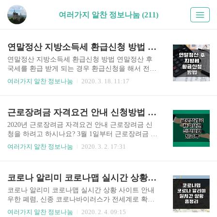
여러가지 알찬 정보나눔 (211)
연말정산 지방소득세 환급신청 방법 위택스 지방세환급 신청기간 안내
연말정산 지방소득세 환급신청 방법 연말정산 후
국세를 환급 받게 되는 경우 환급신청을 해서 전체
금액을 한꺼번에 환급 받는 방법이 있고 차기이월
여러가지 알찬 정보나눔
2020. 3. 18. 11:17
납부할 세액에서 매번 조정하는 방법이 있습니다.
환급을 받아 직원들에게 환급금을 개별적으로 나
눠줄 수 있는데 국세의 경우 국세청에서 처리하지
근로장려금 자격요건 안내 신청방법 기간 지급액 정보 총정리 2020년(최신내용)
만 지방소득세는 별도로 신청을 해야 합니다. 오늘
은 연말정산 지방소득세 환급신청 방법에 대해 안
2020년 근로장려금 자격요건 안내 근로장려금 신
내해 드리겠습니다. 저희 회사는 올해 한 번에 환급
청을 하려고 하시나요? 3월 1일부터 근로장려금 신
신청을 해서 환급을 받아 회사 계좌로 국세환급금
청이 시작되었습니다. 반기 근로장려금 신청기간
여러가지 알찬 정보나눔
2020. 3. 2. 17:31
이 잘 이체가 되어 들어왔습니다. 그런데 문제는 지
과 신청방법 등에 대해 자세하게 안내해 드리려고
방소득세입니다. 지방소득세는 보통 회계사사무소
합니다. 본문 하단에서 확인해 주세요. ▶ 반기 근
나 세무사사무소에서 신청을 해 주지 않고 각자 회
로장려금 신청 안내 2019년 하반기 소득에 대한 근
코로나 알리미 코로나맵 실시간 상황 링크 안내 사용법(+추가) 확진자 이동경로
사가 알아서 각 지방자치단체에 신청을 해야 합니
로장려금 신청이 시작되었습니다. 근로장려금은
다. 신청을 안하면 환급을 안해줍니다. 왜냐하면..
빈곤층 근로자 가구에 근로소득 규모에 따라 현금
코로나 알리미 코로나맵 실시간 상황 사이트 안내
을 차등 지급해주는 제도입니다. 2006년 도입되어
우한 폐렴, 신종 코로나바이러스가 전세계로 확산
2015년부터 지급대상을 자영업자까지 확대했습니
되면서 우리나라의 확진자가 15명으로 늘어났습니
여러가지 알찬 정보나눔
2020. 2. 4. 09:15
다. 2018년까지는 전년도 소득을 기준으로 5월에